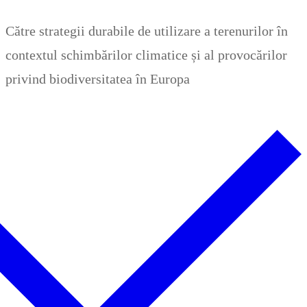
Zum
Menü
Schließen
Către strategii durabile de utilizare a terenurilor în
Inhalt
contextul schimbărilor climatice și al provocărilor
springen
privind biodiversitatea în Europa