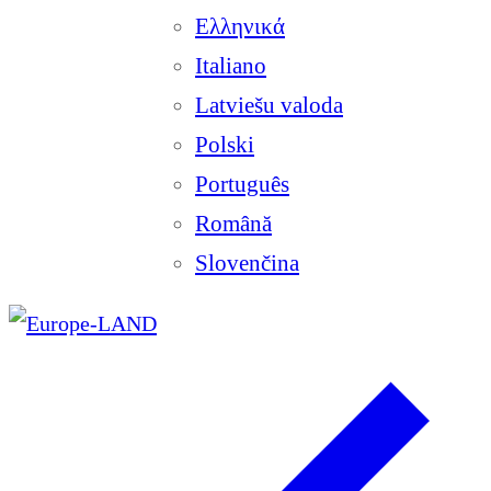
Ελληνικά
Italiano
Latviešu valoda
Polski
Português
Română
Slovenčina