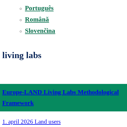
Português
Română
Slovenčina
living labs
Europe-LAND Living Labs Methodological
Framework
1. april 2026
Land users