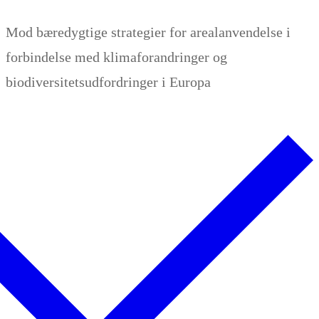
Zum
Menü
Schließen
Mod bæredygtige strategier for arealanvendelse i
Inhalt
forbindelse med klimaforandringer og
springen
biodiversitetsudfordringer i Europa