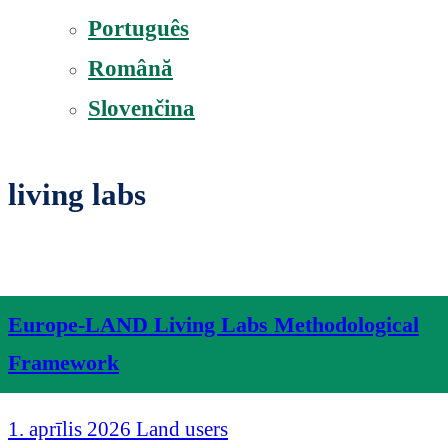
Português
Română
Slovenčina
living labs
Europe-LAND Living Labs Methodological
Framework
1. aprīlis 2026
Land users