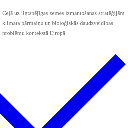
Zum
Menü
Schließen
Ceļā uz ilgtspējīgas zemes izmantošanas stratēģijām
Inhalt
klimata pārmaiņu un bioloģiskās daudzveidības
springen
problēmu kontekstā Eiropā