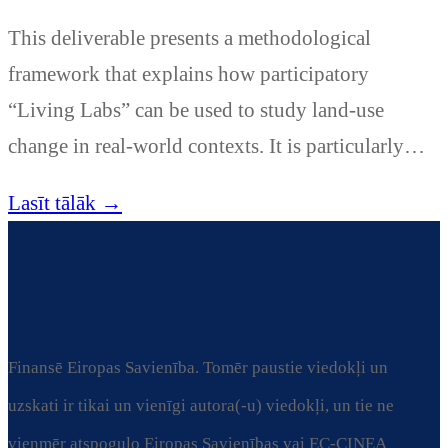
This deliverable presents a methodological
framework that explains how participatory
“Living Labs” can be used to study land-use
change in real-world contexts. It is particularly…
Lasīt tālāk →
Finansē Eiropas Savienība. Tomēr paustie viedokļi un
uzskati ir tikai un vienīgi autora(-u) viedokļi, un tie ne
vienmēr atspoguļo Eiropas Savienības vai EC-CINEA