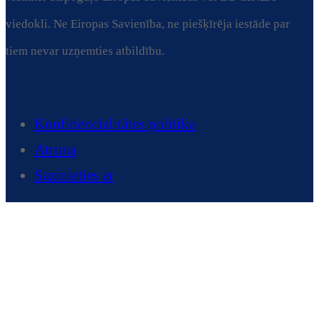
viedokli. Ne Eiropas Savienība, ne piešķīrēja iestāde par
tiem nevar uzņemties atbildību.
Konfidencialitātes politika
Atruna
Sazinieties ar