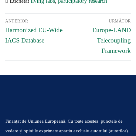
living labs
participatory research
Etichetat
,
Navigare
ANTERIOR
URMĂTOR
în
Articolul
Articolul
articole
Harmonized EU-Wide
Europe-LAND
anterior:
următor:
IACS Database
Telecoupling
Framework
Finanțat de Uniunea Europeană. Cu toate acestea, punctele de
vedere și opiniile exprimate aparțin exclusiv autorului (autorilor)