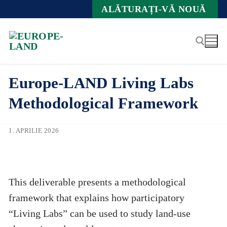
Zum
ALĂTURAȚI-VĂ NOUĂ
Inhalt
springen
Europe-LAND Living Labs
Suche nach:
Methodological Framework
1. APRILIE 2026
This deliverable presents a methodological
framework that explains how participatory
“Living Labs” can be used to study land-use