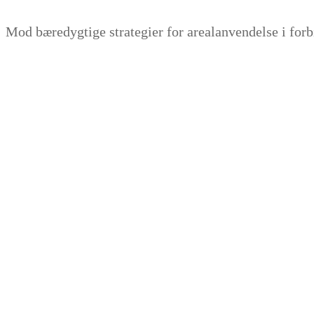
Zum
Menü
Schließen
Mod bæredygtige strategier for arealanvendelse i for
Inhalt
springen