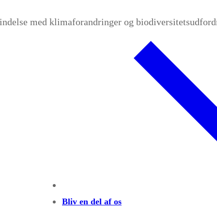
bindelse med klimaforandringer og biodiversitetsudford
Bliv en del af os