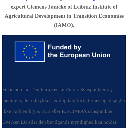
expert Clemens Jänicke of Leibniz Institute of
Agricultural Development in Transition Economies
(IAMO).
Finansieret af Den Europæiske Union. Synspunkter og
meninger, der udtrykkes, er dog kun forfatternes og afspejler
ikke nødvendigvis EU's eller EC-CINEA's synspunkter.
Hverken EU eller den bevilgende myndighed kan holdes