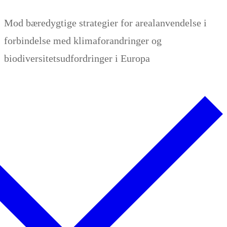
Zum
Menü
Schließen
Mod bæredygtige strategier for arealanvendelse i
Inhalt
forbindelse med klimaforandringer og
springen
biodiversitetsudfordringer i Europa