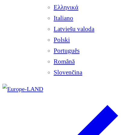
Ελληνικά
Italiano
Latviešu valoda
Polski
Português
Română
Slovenčina