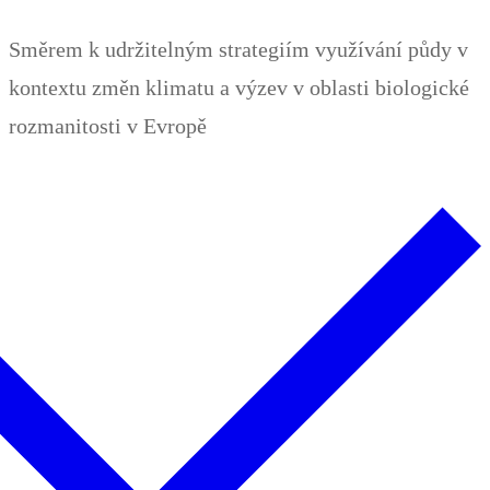
Zum
Menü
Schließen
Směrem k udržitelným strategiím využívání půdy v
Inhalt
kontextu změn klimatu a výzev v oblasti biologické
springen
rozmanitosti v Evropě