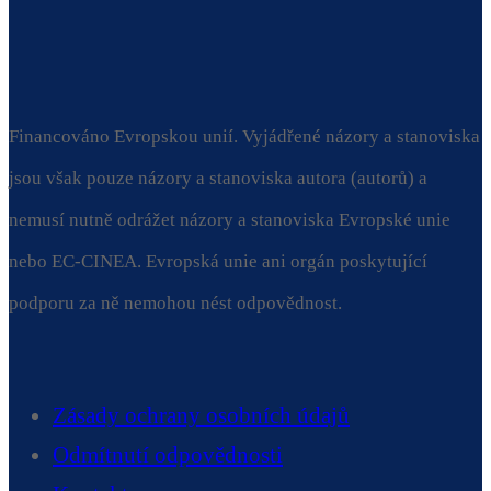
Financováno Evropskou unií. Vyjádřené názory a stanoviska
jsou však pouze názory a stanoviska autora (autorů) a
nemusí nutně odrážet názory a stanoviska Evropské unie
nebo EC-CINEA. Evropská unie ani orgán poskytující
podporu za ně nemohou nést odpovědnost.
Zásady ochrany osobních údajů
Odmítnutí odpovědnosti