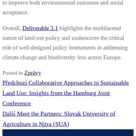
to improve both environmental outcomes and social
acceptance.
Overall,
Deliverable 3.1
highlights the multifaceted
nature of land-use policy and underscores the critical
role of well-designed policy instruments in addressing
climate change and biodiversity loss across Europe.
Zprávy
Posted in
Navigace
Předchozí
Předchozí
Collaborative Approaches to Sustainable
pro
příspěvek
Land Use: Insights from the Hamburg Joint
příspěvek
Conference
Další
Další
Meet the Partners: Slovak University of
příspěvek
Agriculture in Nitra (SUA)