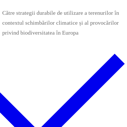
Zum
Menü
Schließen
Către strategii durabile de utilizare a terenurilor în
Inhalt
contextul schimbărilor climatice și al provocărilor
springen
privind biodiversitatea în Europa