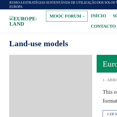
RUMO A ESTRATÉGIAS SUSTENTÁVEIS DE UTILIZAÇÃO DOS SOLOS 
Zum
EUROPA
Inhalt
INÍCIO
S
MOOC FORUM
springen
CONTACTO
Land-use models
Eur
1. ABRI
This o
format
LER 