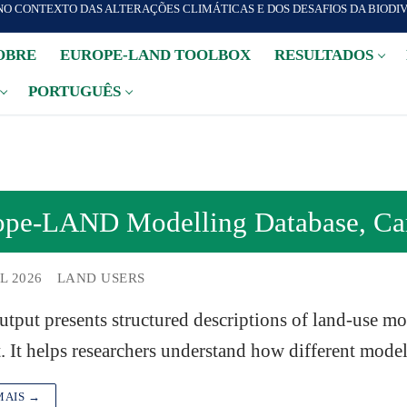
NO CONTEXTO DAS ALTERAÇÕES CLIMÁTICAS E DOS DESAFIOS DA BIODI
OBRE
EUROPE-LAND TOOLBOX
RESULTADOS
PORTUGUÊS
ope-LAND Modelling Database, Card
L 2026
LAND USERS
utput presents structured descriptions of land-use mo
. It helps researchers understand how different mod
MAIS →