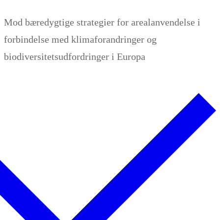
Zum
Menü
Schließen
Mod bæredygtige strategier for arealanvendelse i
Inhalt
forbindelse med klimaforandringer og
springen
biodiversitetsudfordringer i Europa