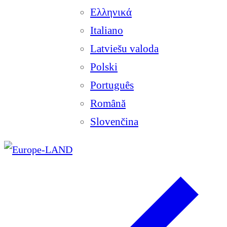
Ελληνικά
Italiano
Latviešu valoda
Polski
Português
Română
Slovenčina