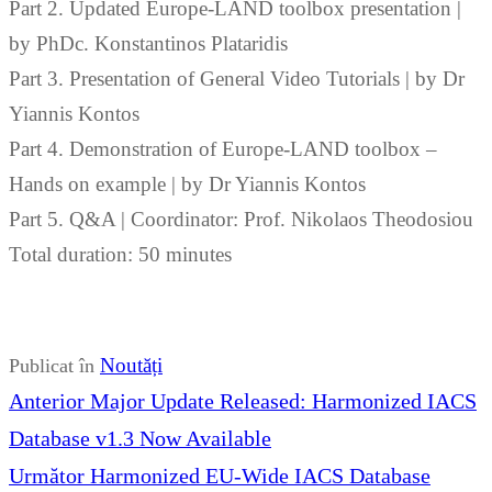
Part 2. Updated Europe-LAND toolbox presentation |
by PhDc. Konstantinos Plataridis
Part 3. Presentation of General Video Tutorials | by Dr
Yiannis Kontos
Part 4. Demonstration of Europe-LAND toolbox –
Hands on example | by Dr Yiannis Kontos
Part 5. Q&A | Coordinator: Prof. Nikolaos Theodosiou
Total duration: 50 minutes
Noutăți
Publicat în
Navigare
Articolul
Anterior
Major Update Released: Harmonized IACS
în
anterior:
Database v1.3 Now Available
articole
Articolul
Următor
Harmonized EU-Wide IACS Database