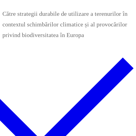
Zum
Menü
Schließen
Către strategii durabile de utilizare a terenurilor în
Inhalt
contextul schimbărilor climatice și al provocărilor
springen
privind biodiversitatea în Europa