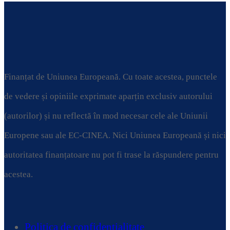
următor:
Finanțat de Uniunea Europeană. Cu toate acestea, punctele
de vedere și opiniile exprimate aparțin exclusiv autorului
(autorilor) și nu reflectă în mod necesar cele ale Uniunii
Europene sau ale EC-CINEA. Nici Uniunea Europeană și nici
autoritatea finanțatoare nu pot fi trase la răspundere pentru
acestea.
Politica de confidențialitate