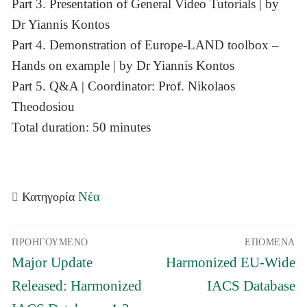
Part 3. Presentation of General Video Tutorials | by
Dr Yiannis Kontos
Part 4. Demonstration of Europe-LAND toolbox –
Hands on example | by Dr Yiannis Kontos
Part 5. Q&A | Coordinator: Prof. Nikolaos
Theodosiou
Total duration: 50 minutes
Νέα
Κατηγορία
Πλοήγηση
ΠΡΟΗΓΟΎΜΕΝΟ
ΕΠΌΜΕΝΑ
άρθρων
Προηγούμενο
Επόμενο
Major Update
Harmonized EU-Wide
άρθρο:
άρθρο:
Released: Harmonized
IACS Database