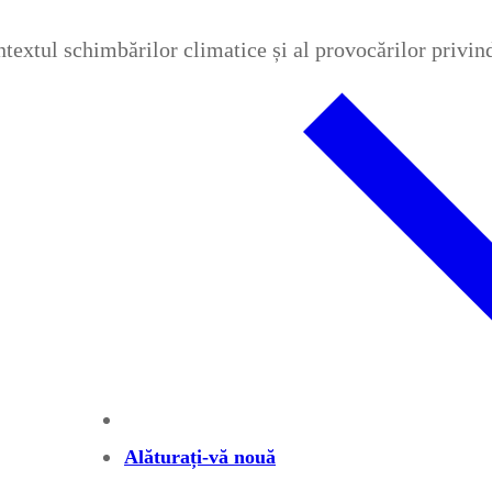
contextul schimbărilor climatice și al provocărilor privi
Alăturați-vă nouă