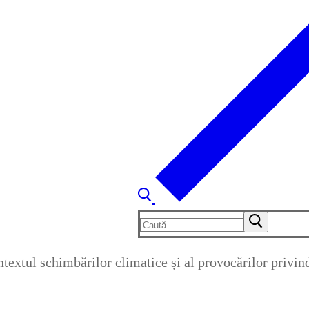
Suche
nach:
contextul schimbărilor climatice și al provocărilor privi