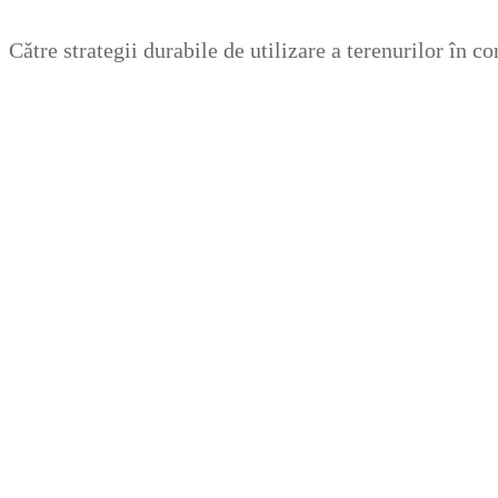
Zum
Menü
Schließen
Către strategii durabile de utilizare a terenurilor în 
Inhalt
springen