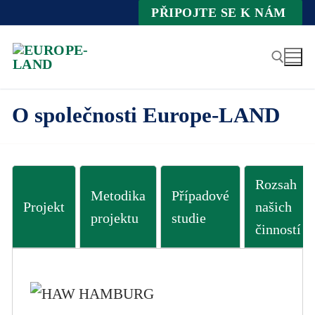
Zum
PŘIPOJTE SE K NÁM
Inhalt
springen
O společnosti Europe-LAND
Suche nach:
Rozsah
Metodika
Případové
Projekt
našich
projektu
studie
činností