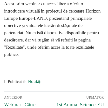
Acest prim webinar cu acces liber a oferit o
introducere virtuală în proiectul de cercetare Horizon
Europe Europe-LAND, prezentând principalele
obiective și viitoarele lucrări desfășurate de
parteneriat. Nu există diapozitive disponibile pentru
descărcare, dar vă rugăm să vă referiți la pagina
"Rezultate", unde oferim acces la toate rezultatele
publice.
Noutăți
Publicat în
Navigare
ANTERIOR
URMĂTOR
în
Articolul
Articolul
articole
Webinar "Către
1st Annual Science-EU