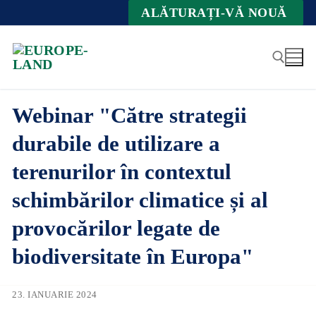
Zum
ALĂTURAȚI-VĂ NOUĂ
Inhalt
springen
Webinar "Către strategii
Suche nach:
durabile de utilizare a
terenurilor în contextul
schimbărilor climatice și al
provocărilor legate de
biodiversitate în Europa"
23. IANUARIE 2024