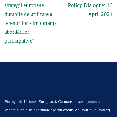
anterior:
următor:
strategii europene
Policy Dialogue: 16
durabile de utilizare a
April 2024
terenurilor - Importanța
abordărilor
participative"
Finanțat de Uniunea Europeană. Cu toate acestea, punctele de
vedere și opiniile exprimate aparțin exclusiv autorului (autorilor)