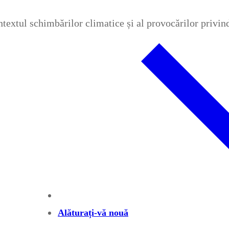
contextul schimbărilor climatice și al provocărilor privi
Alăturați-vă nouă