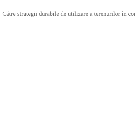
Zum
Menü
Schließen
Către strategii durabile de utilizare a terenurilor în 
Inhalt
springen