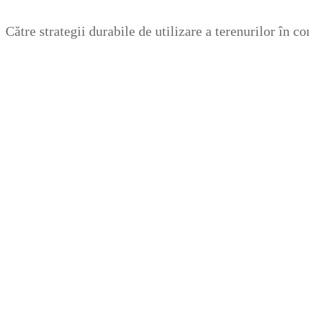
Zum
Menü
Schließen
Către strategii durabile de utilizare a terenurilor în 
Inhalt
springen