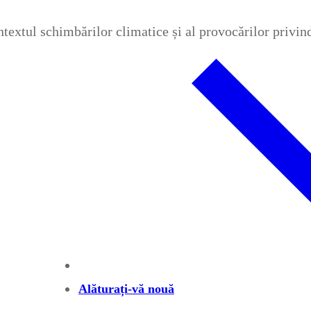
contextul schimbărilor climatice și al provocărilor privi
Alăturați-vă nouă