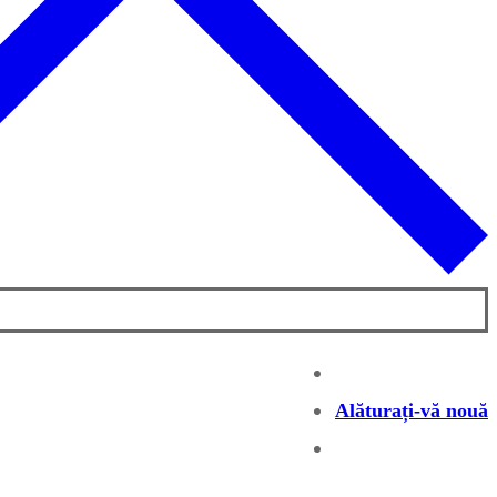
Alăturați-vă nouă