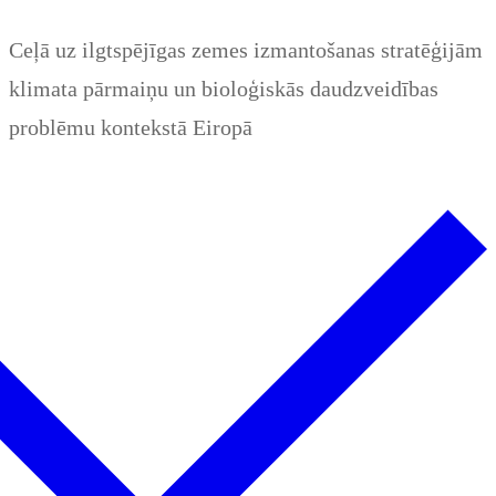
Zum
Menü
Schließen
Ceļā uz ilgtspējīgas zemes izmantošanas stratēģijām
Inhalt
klimata pārmaiņu un bioloģiskās daudzveidības
springen
problēmu kontekstā Eiropā