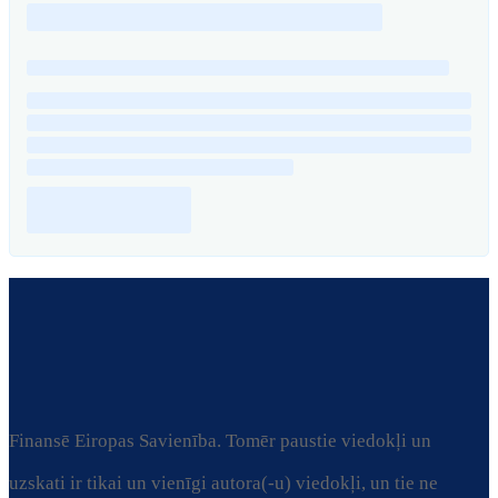
Finansē Eiropas Savienība. Tomēr paustie viedokļi un
uzskati ir tikai un vienīgi autora(-u) viedokļi, un tie ne