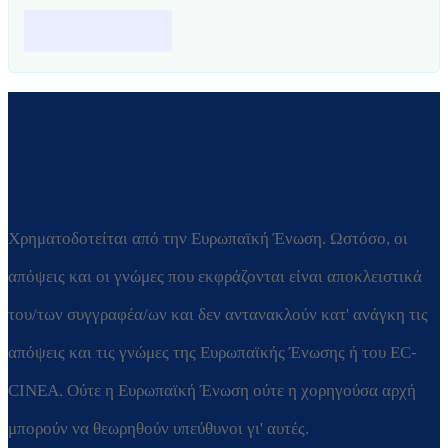
Χρηματοδοτείται από την Ευρωπαϊκή Ένωση. Ωστόσο, οι
απόψεις και οι γνώμες που εκφράζονται είναι αποκλειστικά
του/των συγγραφέα/ων και δεν αντανακλούν κατ' ανάγκη τις
απόψεις και τις γνώμες της Ευρωπαϊκής Ένωσης ή του EC-
CINEA. Ούτε η Ευρωπαϊκή Ένωση ούτε η χορηγούσα αρχή
μπορούν να θεωρηθούν υπεύθυνοι γι' αυτές.