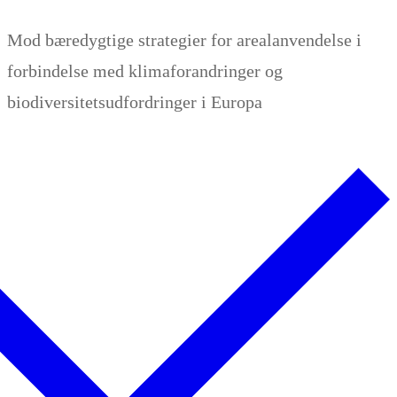
Zum
Menü
Schließen
Mod bæredygtige strategier for arealanvendelse i
Inhalt
forbindelse med klimaforandringer og
springen
biodiversitetsudfordringer i Europa