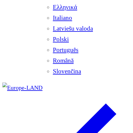
Ελληνικά
Italiano
Latviešu valoda
Polski
Português
Română
Slovenčina