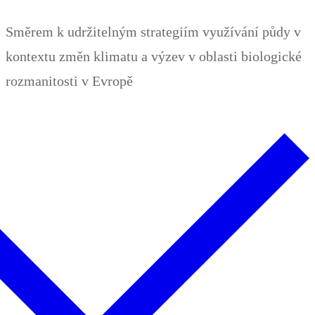
Zum
Menü
Schließen
Směrem k udržitelným strategiím využívání půdy v
Inhalt
kontextu změn klimatu a výzev v oblasti biologické
springen
rozmanitosti v Evropě