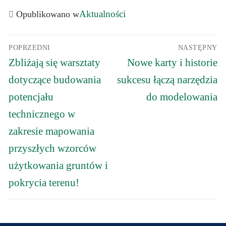
Aktualności
Opublikowano w
Nawigacja
POPRZEDNI
NASTĘPNY
wpisu
Poprzedni
Następny
Zbliżają się warsztaty
Nowe karty i historie
wpis:
wpis:
dotyczące budowania
sukcesu łączą narzędzia
potencjału
do modelowania
technicznego w
zakresie mapowania
przyszłych wzorców
użytkowania gruntów i
pokrycia terenu!