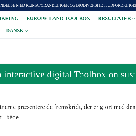
INDELSE MED KLIMAFORANDRINGER OG BIODIVERSITETSUDFORDRINGER
KRING
EUROPE-LAND TOOLBOX
RESULTATER
DANSK
interactive digital Toolbox on sust
tnerne præsentere de fremskridt, der er gjort med d
il både...