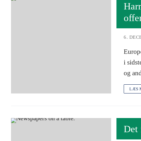
Harm
offe
6. DEC
Europe
i sids
og and
LÆS 
Det