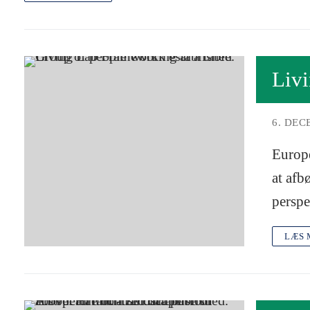
Liv
6. DEC
Europe
at afb
perspe
LÆS 