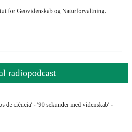
itut for Geovidenskab og Naturforvaltning.
al radiopodcast
s de ciência' - '90 sekunder med videnskab' -