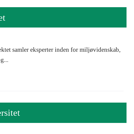
et
tet samler eksperter inden for miljøvidenskab,
g...
sitet