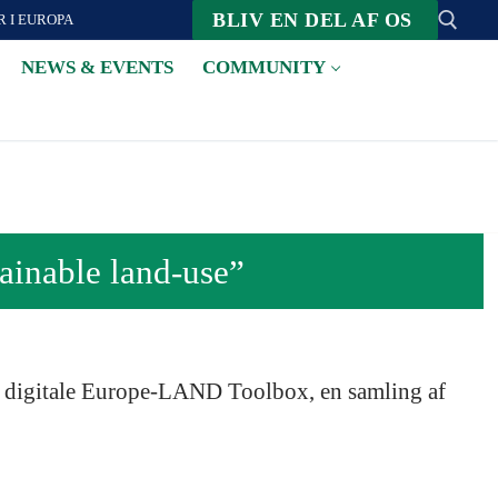
BLIV EN DEL AF OS
 I EUROPA
NEWS & EVENTS
COMMUNITY
Suche nach:
ainable land-use”
en digitale Europe-LAND Toolbox, en samling af