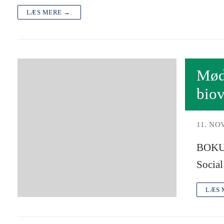
LÆS MERE →.
Mød 
bio
11. NO
BOKU E
Social
LÆS 