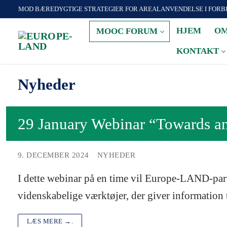
Zum
MOD BÆREDYGTIGE STRATEGIER FOR AREALANVENDELSE I FORB
Inhalt
HJEM
OM
MOOC FORUM
springen
KONTAKT
Nyheder
29 January Webinar “Towards an 
9. DECEMBER 2024
NYHEDER
I dette webinar på en time vil Europe-LAND-par
videnskabelige værktøjer, der giver information t
LÆS MERE →.