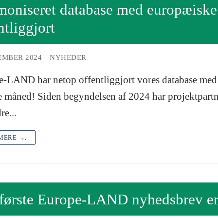
oniseret database med europæiske
ntliggjort
EMBER 2024
NYHEDER
-LAND har netop offentliggjort vores database med
te måned! Siden begyndelsen af 2024 har projektpartn
re...
MERE →.
 første Europe-LAND nyhedsbrev er