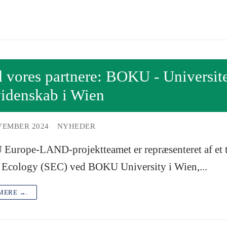
vores partnere: BOKU - Universitet
videnskab i Wien
VEMBER 2024
NYHEDER
urope-LAND-projektteamet er repræsenteret af et tvæ
 Ecology (SEC) ved BOKU University i Wien,...
MERE →.