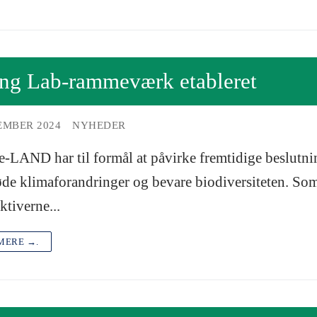
ing Lab-rammeværk etableret
EMBER 2024
NYHEDER
-LAND har til formål at påvirke fremtidige beslutnin
øde klimaforandringer og bevare biodiversiteten. Som 
ktiverne...
MERE →.