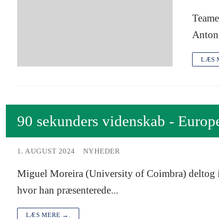
Teamet
Anton 
LÆS 
90 sekunders videnskab - Europe
1. AUGUST 2024
NYHEDER
Miguel Moreira (University of Coimbra) deltog i
hvor han præsenterede...
LÆS MERE →.