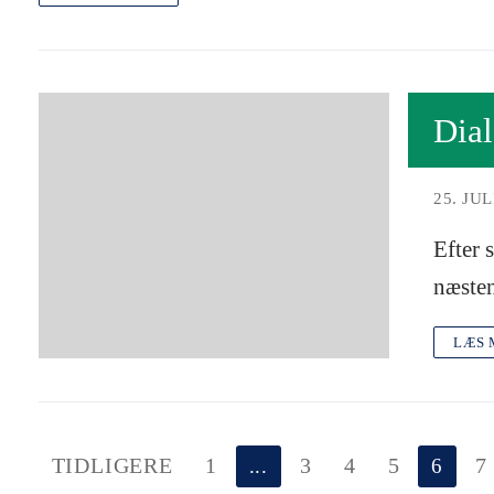
Dial
25. JUL
Efter 
næsten
LÆS 
Indlægsinddeling
TIDLIGERE
1
...
3
4
5
6
7