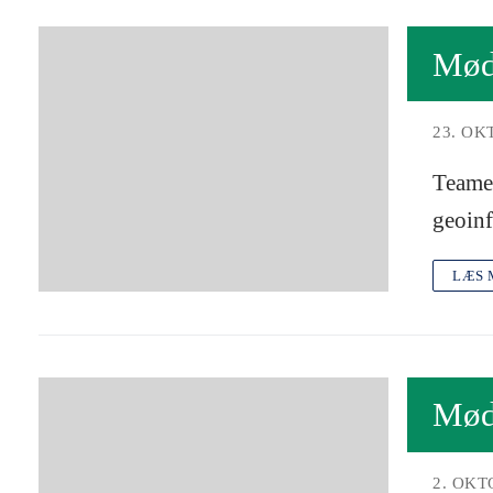
Mød 
23. OK
Teamet
geoinf
LÆS 
Mød 
2. OKT