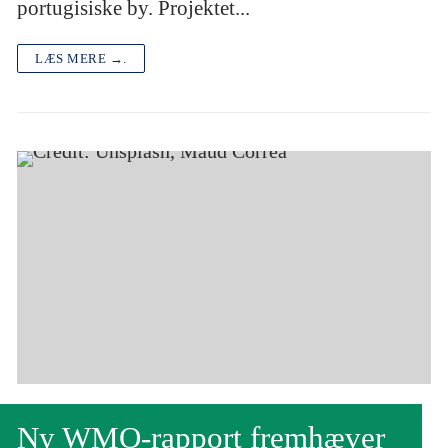
portugisiske by. Projektet...
LÆS MERE →.
Ny WMO-rapport fremhæver