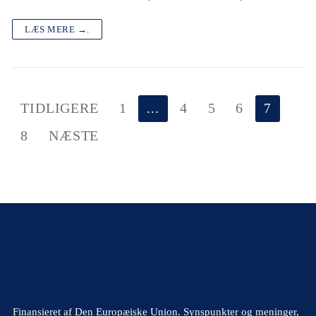
LÆS MERE →.
Indlægsinddeling
TIDLIGERE
1
...
4
5
6
7
8
NÆSTE
Finansieret af Den Europæiske Union. Synspunkter og meninger,