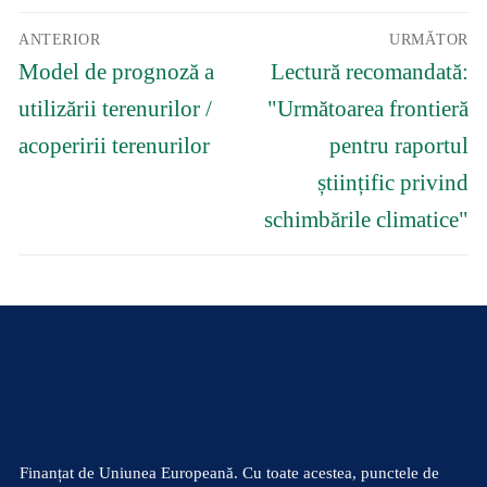
Navigare
ANTERIOR
URMĂTOR
în
Articolul
Articolul
articole
Model de prognoză a
Lectură recomandată:
anterior:
următor:
utilizării terenurilor /
"Următoarea frontieră
acoperirii terenurilor
pentru raportul
științific privind
schimbările climatice"
Finanțat de Uniunea Europeană. Cu toate acestea, punctele de