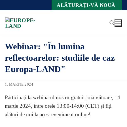
Zum
ALĂTURAȚI-VĂ NOUĂ
Inhalt
springen
Webinar: "În lumina
Suche nach:
reflectoarelor: studiile de caz
Europa-LAND"
1. MARTIE 2024
Participați la webinarul nostru gratuit joia viitoare, 14
martie 2024, între orele 13:00-14:00 (CET) și fiți
alături de noi la acest eveniment online!