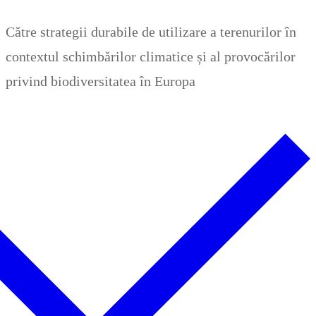
Zum
Menü
Schließen
Către strategii durabile de utilizare a terenurilor în
Inhalt
contextul schimbărilor climatice și al provocărilor
springen
privind biodiversitatea în Europa