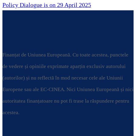
următor:
Policy Dialogue is on 29 April 2025
Finanțat de Uniunea Europeană. Cu toate acestea, punctele
de vedere și opiniile exprimate aparțin exclusiv autorului
(autorilor) și nu reflectă în mod necesar cele ale Uniunii
Europene sau ale EC-CINEA. Nici Uniunea Europeană și nici
autoritatea finanțatoare nu pot fi trase la răspundere pentru
acestea.