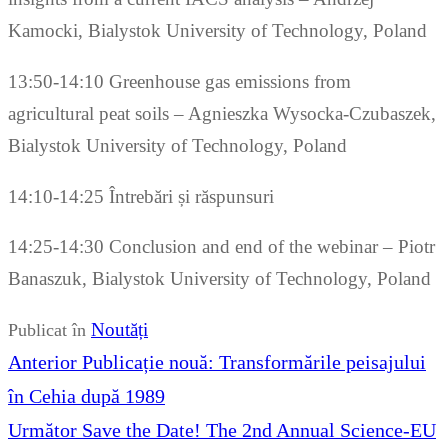
Kamocki, Bialystok University of Technology, Poland
13:50-14:10 Greenhouse gas emissions from
agricultural peat soils – Agnieszka Wysocka-Czubaszek,
Bialystok University of Technology, Poland
14:10-14:25 Întrebări și răspunsuri
14:25-14:30 Conclusion and end of the webinar – Piotr
Banaszuk, Bialystok University of Technology, Poland
Noutăți
Publicat în
Navigare
Articolul
Anterior
Publicație nouă: Transformările peisajului
în
anterior:
în Cehia după 1989
articole
Articolul
Următor
Save the Date! The 2nd Annual Science-EU