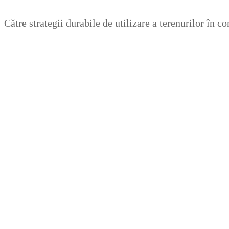
Zum
Menü
Schließen
Către strategii durabile de utilizare a terenurilor în 
Inhalt
springen