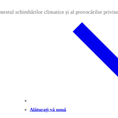
contextul schimbărilor climatice și al provocărilor privi
Alăturați-vă nouă