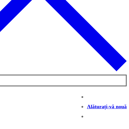
Alăturați-vă nouă