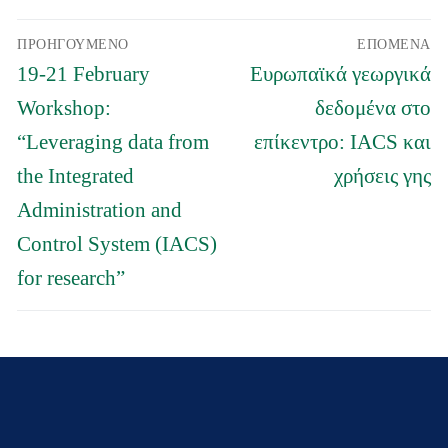
Πλοήγηση
ΠΡΟΗΓΟΎΜΕΝΟ
ΕΠΌΜΕΝΑ
άρθρων
Προηγούμενο
Επόμενο
19-21 February
Ευρωπαϊκά γεωργικά
άρθρο:
άρθρο:
Workshop:
δεδομένα στο
“Leveraging data from
επίκεντρο: IACS και
the Integrated
χρήσεις γης
Administration and
Control System (IACS)
for research”