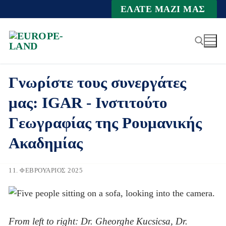
Zum
ΕΛΆΤΕ ΜΑΖΊ ΜΑΣ
Inhalt
springen
Γνωρίστε τους συνεργάτες
Suche nach:
μας: IGAR - Ινστιτούτο
Γεωγραφίας της Ρουμανικής
Ακαδημίας
11. ΦΕΒΡΟΥΆΡΙΟΣ 2025
From left to right: Dr. Gheorghe Kucsicsa, Dr.