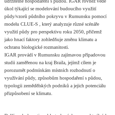
udržitelné hospodaření s půdou. IGAR rovněž vede
úkol týkající se modelování budoucího využití
půdy/vzorů půdního pokryvu v Rumunsku pomocí
modelu CLUE-S , který analyzuje různé scénáře
využití půdy pro perspektivu roku 2050, přičemž
jako hnací faktory zohledňuje změnu klimatu a
ochranu biologické rozmanitosti.
IGAR provádí v Rumunsku zajímavou případovou
studii zaměřenou na kraj Braila, jejímž cílem je
porozumět podmínkám místních rozhodnutí o
využívání půdy, způsobům hospodaření s půdou,
typologii zemědělských podniků a jejich potenciálu
přizpůsobení se klimatu.