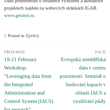
Další podrobnosti o oblastech výzkumu a aktuálních
projektech najdete na webových stránkách IGAR.
www.geoinst.ro
.
Zprávy
Posted in
Navigace
PŘEDCHOZÍ
DALŠÍ
pro
Předchozí
Další
příspěvek
19-21 February
Evropská zemědělská
příspěvek
příspěvek
Workshop:
data v centru
“Leveraging data from
pozornosti: Seminář o
the Integrated
budování kapacit v
Administration and
oblasti IACS a
Control System (IACS)
využívání půdy
for research”