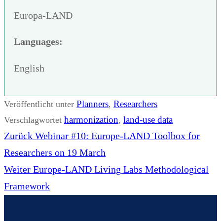
Europa-LAND
Languages:
English
Planners
Researchers
Veröffentlicht unter
,
harmonization
land-use data
Verschlagwortet
,
Beitrags-
Vorheriger
Zurück
Webinar #10: Europe-LAND Toolbox for
Navigation
Beitrag:
Researchers on 19 March
Nächster
Weiter
Europe-LAND Living Labs Methodological
Beitrag:
Framework