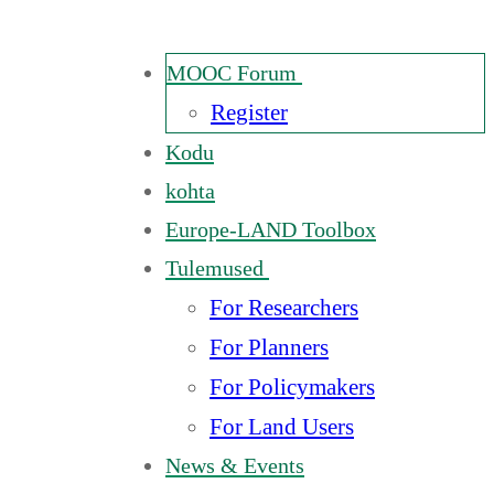
MOOC Forum
Register
Kodu
kohta
Europe-LAND Toolbox
Tulemused
For Researchers
For Planners
For Policymakers
For Land Users
News & Events