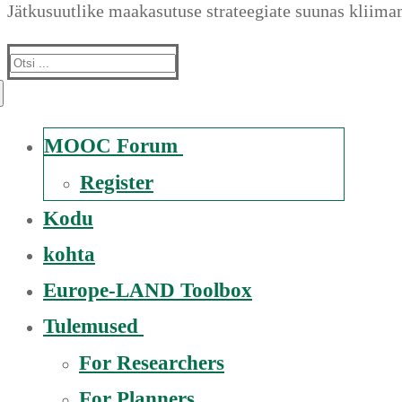
Jätkusuutlike maakasutuse strateegiate suunas kliim
Suche
nach:
MOOC Forum
Register
Kodu
kohta
Europe-LAND Toolbox
Tulemused
For Researchers
For Planners