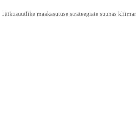
Zum
Menü
Schließen
Jätkusuutlike maakasutuse strateegiate suunas kliim
Inhalt
springen