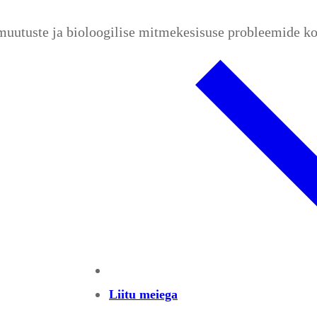
amuutuste ja bioloogilise mitmekesisuse probleemide k
Liitu meiega