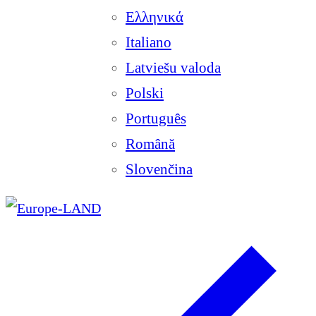
Ελληνικά
Italiano
Latviešu valoda
Polski
Português
Română
Slovenčina