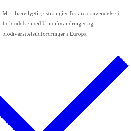
Zum
Menü
Schließen
Mod bæredygtige strategier for arealanvendelse i
Inhalt
forbindelse med klimaforandringer og
springen
biodiversitetsudfordringer i Europa