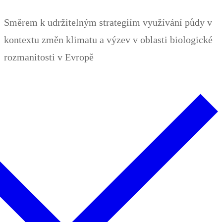
Zum
Menü
Schließen
Směrem k udržitelným strategiím využívání půdy v
Inhalt
kontextu změn klimatu a výzev v oblasti biologické
springen
rozmanitosti v Evropě