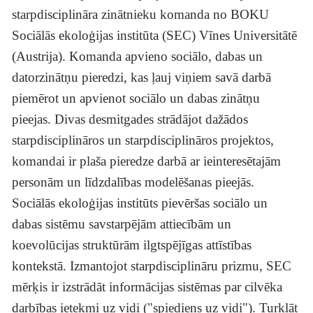
starpdisciplināra zinātnieku komanda no BOKU
Sociālās ekoloģijas institūta (SEC) Vīnes Universitātē
(Austrija). Komanda apvieno sociālo, dabas un
datorzinātņu pieredzi, kas ļauj viņiem savā darbā
piemērot un apvienot sociālo un dabas zinātņu
pieejas. Divas desmitgades strādājot dažādos
starpdisciplināros un starpdisciplināros projektos,
komandai ir plaša pieredze darbā ar ieinteresētajām
personām un līdzdalības modelēšanas pieejās.
Sociālās ekoloģijas institūts pievēršas sociālo un
dabas sistēmu savstarpējām attiecībām un
koevolūcijas struktūrām ilgtspējīgas attīstības
kontekstā. Izmantojot starpdisciplināru prizmu, SEC
mērķis ir izstrādāt informācijas sistēmas par cilvēka
darbības ietekmi uz vidi ("spiediens uz vidi"). Turklāt