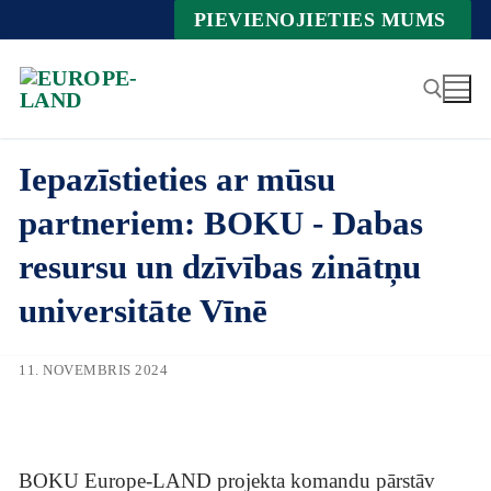
Zum
PIEVIENOJIETIES MUMS
Inhalt
springen
Iepazīstieties ar mūsu
Suche nach:
partneriem: BOKU - Dabas
resursu un dzīvības zinātņu
universitāte Vīnē
11. NOVEMBRIS 2024
BOKU Europe-LAND projekta komandu pārstāv