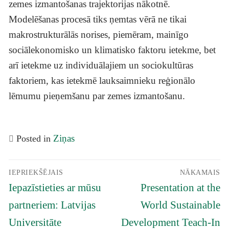
zemes izmantošanas trajektorijas nākotnē.
Modelēšanas procesā tiks ņemtas vērā ne tikai
makrostrukturālās norises, piemēram, mainīgo
sociālekonomisko un klimatisko faktoru ietekme, bet
arī ietekme uz individuālajiem un sociokultūras
faktoriem, kas ietekmē lauksaimnieku reģionālo
lēmumu pieņemšanu par zemes izmantošanu.
Ziņas
Posted in
Ziņu
IEPRIEKŠĒJAIS
NĀKAMAIS
izvēlne
Iepriekšējais
Nākamais
Iepazīstieties ar mūsu
Presentation at the
raksts:
raksts:
partneriem: Latvijas
World Sustainable
Universitāte
Development Teach-In