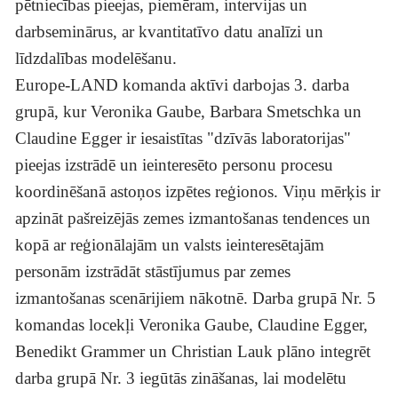
pētniecības pieejas, piemēram, intervijas un
darbseminārus, ar kvantitatīvo datu analīzi un
līdzdalības modelēšanu.
Europe-LAND komanda aktīvi darbojas 3. darba
grupā, kur Veronika Gaube, Barbara Smetschka un
Claudine Egger ir iesaistītas "dzīvās laboratorijas"
pieejas izstrādē un ieinteresēto personu procesu
koordinēšanā astoņos izpētes reģionos. Viņu mērķis ir
apzināt pašreizējās zemes izmantošanas tendences un
kopā ar reģionālajām un valsts ieinteresētajām
personām izstrādāt stāstījumus par zemes
izmantošanas scenārijiem nākotnē. Darba grupā Nr. 5
komandas locekļi Veronika Gaube, Claudine Egger,
Benedikt Grammer un Christian Lauk plāno integrēt
darba grupā Nr. 3 iegūtās zināšanas, lai modelētu