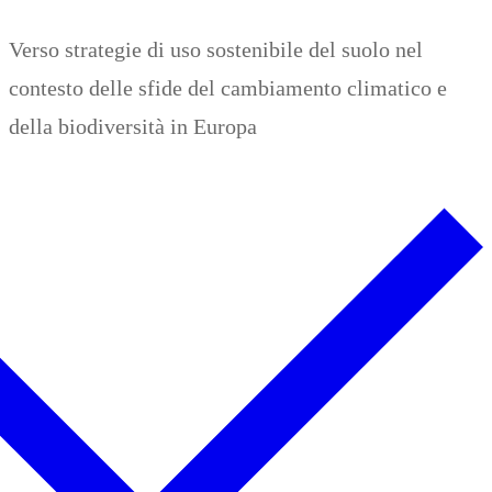
Zum
Menü
Schließen
Verso strategie di uso sostenibile del suolo nel
Inhalt
contesto delle sfide del cambiamento climatico e
springen
della biodiversità in Europa