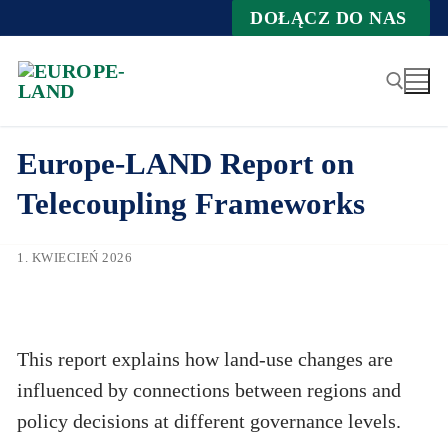
Zum
DOŁĄCZ DO NAS
Inhalt
springen
Europe-LAND Report on
Suche nach:
Telecoupling Frameworks
1. KWIECIEŃ 2026
This report explains how land-use changes are
influenced by connections between regions and
policy decisions at different governance levels.