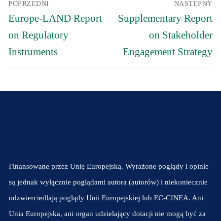
POPRZEDNI
NASTĘPNY
wpisu
Poprzedni
Następny
Europe-LAND Report
Supplementary Report
wpis:
wpis:
on Regulatory
on Stakeholder
Instruments
Engagement Strategy
Finansowane przez Unię Europejską. Wyrażone poglądy i opinie
są jednak wyłącznie poglądami autora (autorów) i niekoniecznie
odzwierciedlają poglądy Unii Europejskiej lub EC-CINEA. Ani
Unia Europejska, ani organ udzielający dotacji nie mogą być za