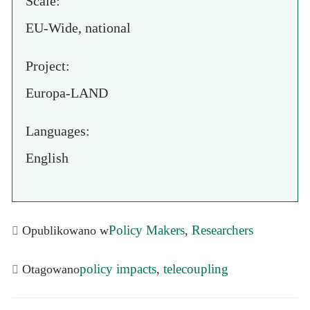
Scale:
EU-Wide, national
Project:
Europa-LAND
Languages:
English
Policy Makers
Researchers
Opublikowano w
,
policy impacts
telecoupling
Otagowano
,
Nawigacja