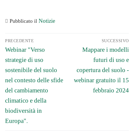
Notizie
Pubblicato il
Navigazione
PRECEDENTE
SUCCESSIVO
articoli
Articolo
Articolo
Webinar "Verso
Mappare i modelli
precedente:
successivo:
strategie di uso
futuri di uso e
sostenibile del suolo
copertura del suolo -
nel contesto delle sfide
webinar gratuito il 15
del cambiamento
febbraio 2024
climatico e della
biodiversità in
Europa".