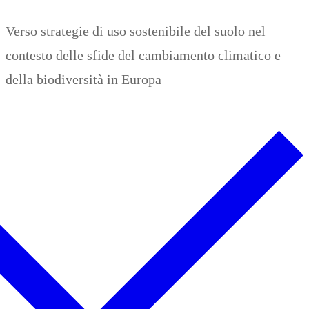
Zum
Menü
Schließen
Verso strategie di uso sostenibile del suolo nel
Inhalt
contesto delle sfide del cambiamento climatico e
springen
della biodiversità in Europa