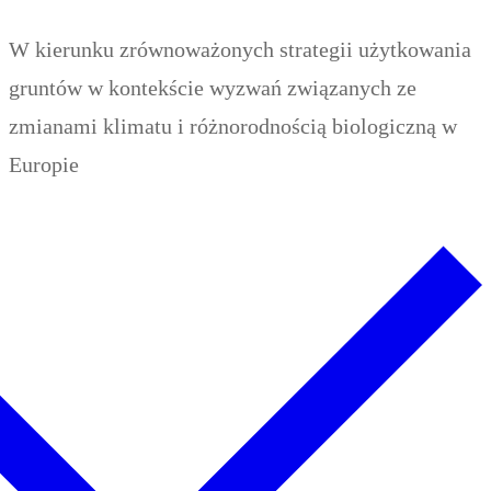
Zum
Menü
Schließen
W kierunku zrównoważonych strategii użytkowania
Inhalt
gruntów w kontekście wyzwań związanych ze
springen
zmianami klimatu i różnorodnością biologiczną w
Europie