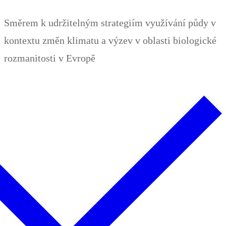
Zum
Menü
Schließen
Směrem k udržitelným strategiím využívání půdy v
Inhalt
kontextu změn klimatu a výzev v oblasti biologické
springen
rozmanitosti v Evropě