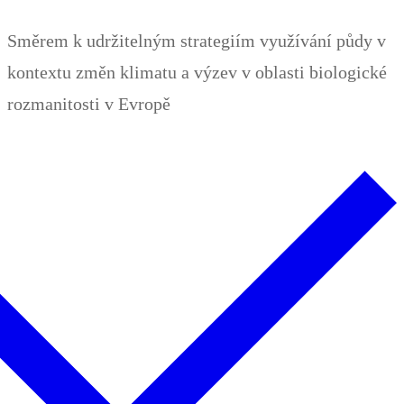
Zum
Menü
Schließen
Směrem k udržitelným strategiím využívání půdy v
Inhalt
kontextu změn klimatu a výzev v oblasti biologické
springen
rozmanitosti v Evropě