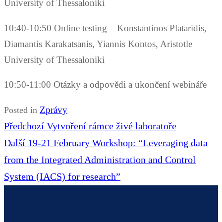
University of Thessaloniki
10:40-10:50 Online testing – Konstantinos Plataridis,
Diamantis Karakatsanis, Yiannis Kontos, Aristotle
University of Thessaloniki
10:50-11:00 Otázky a odpovědi a ukončení webináře
Zprávy
Posted in
Navigace
Předchozí
Předchozí
Vytvoření rámce živé laboratoře
pro
Další
příspěvek
Další
19-21 February Workshop: “Leveraging data
příspěvek
příspěvek
from the Integrated Administration and Control
System (IACS) for research”