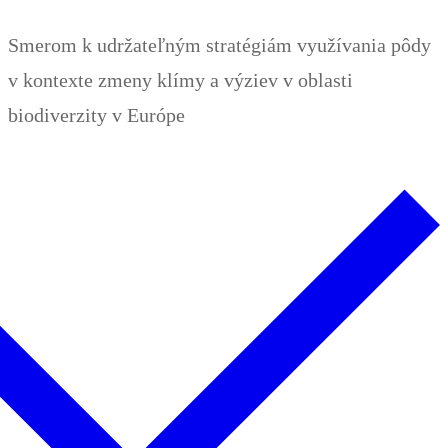
Zum
Menü
Schließen
Smerom k udržateľným stratégiám využívania pôdy
Inhalt
v kontexte zmeny klímy a výziev v oblasti
springen
biodiverzity v Európe