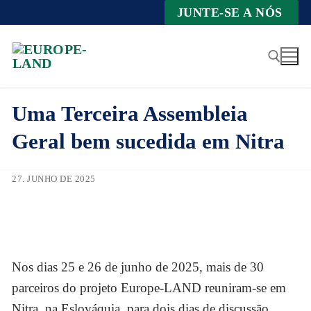
Zum
JUNTE-SE A NÓS
Inhalt
springen
Uma Terceira Assembleia
Suche nach:
Geral bem sucedida em Nitra
27. JUNHO DE 2025
Nos dias 25 e 26 de junho de 2025, mais de 30
parceiros do projeto Europe-LAND reuniram-se em
Nitra, na Eslováquia, para dois dias de discussão