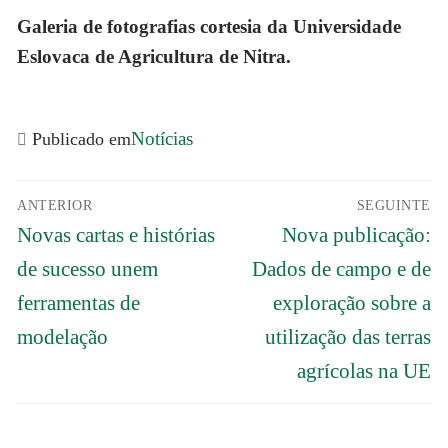
Galeria de fotografias cortesia da Universidade
Eslovaca de Agricultura de Nitra.
Notícias
Publicado em
Navegação
ANTERIOR
SEGUINTE
de
Previous
Próximo
artigos
Novas cartas e histórias
Nova publicação:
post:
post:
de sucesso unem
Dados de campo e de
ferramentas de
exploração sobre a
modelação
utilização das terras
agrícolas na UE