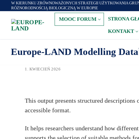
W KIERUNKU ZRÓWNOWAŻONYCH STRATEGII UŻYTKOWANIA GRUN
Zum
RÓŻNORODNOŚCIĄ BIOLOGICZNĄ W EUROPIE
Inhalt
STRONA G
MOOC FORUM
springen
KONTAKT
Europe-LAND Modelling Databa
1. KWIECIEŃ 2026
This output presents structured descriptions 
accessible format.
It helps researchers understand how differen
supports the selection of suitable methods for