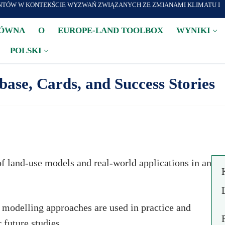
TÓW W KONTEKŚCIE WYZWAŃ ZWIĄZANYCH ZE ZMIANAMI KLIMATU I
ŁÓWNA
O
EUROPE-LAND TOOLBOX
WYNIKI
POLSKI
se, Cards, and Success Stories
of land-use models and real-world applications in an
t modelling approaches are used in practice and
 future studies.