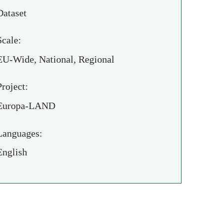
Dataset
Scale:
EU-Wide, National, Regional
Project:
Europa-LAND
Languages:
English