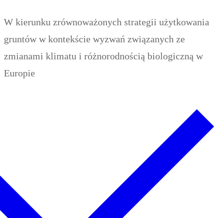
Zum
Menü
Schließen
W kierunku zrównoważonych strategii użytkowania
Inhalt
gruntów w kontekście wyzwań związanych ze
springen
zmianami klimatu i różnorodnością biologiczną w
Europie