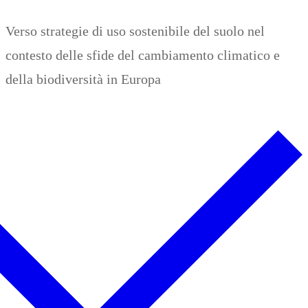
Zum
Menü
Schließen
Verso strategie di uso sostenibile del suolo nel
Inhalt
contesto delle sfide del cambiamento climatico e
springen
della biodiversità in Europa