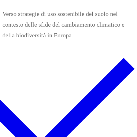
Zum
Menü
Schließen
Verso strategie di uso sostenibile del suolo nel
Inhalt
contesto delle sfide del cambiamento climatico e
springen
della biodiversità in Europa