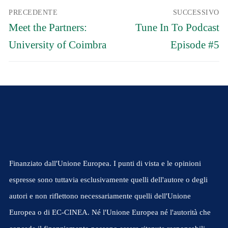
Navigazione
PRECEDENTE
SUCCESSIVO
articoli
Articolo
Articolo
Meet the Partners:
Tune In To Podcast
precedente:
successivo:
University of Coimbra
Episode #5
Finanziato dall'Unione Europea. I punti di vista e le opinioni
espresse sono tuttavia esclusivamente quelli dell'autore o degli
autori e non riflettono necessariamente quelli dell'Unione
Europea o di EC-CINEA. Né l'Unione Europea né l'autorità che