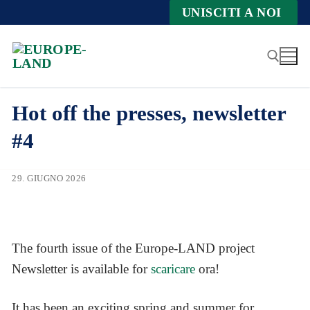
Zum
UNISCITI A NOI
Inhalt
springen
Hot off the presses, newsletter
Suche nach:
#4
29. GIUGNO 2026
The fourth issue of the Europe-LAND project
Newsletter is available for
scaricare
ora!
It has been an exciting spring and summer for