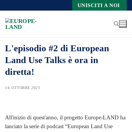
Zum
UNISCITI A NOI
Inhalt
springen
L'episodio #2 di European
Suche nach:
Land Use Talks è ora in
diretta!
14. OTTOBRE 2025
All'inizio di quest'anno, il progetto Europe-LAND ha
lanciato la serie di podcast “European Land Use