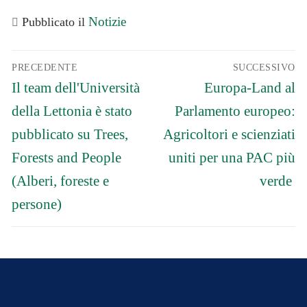
Notizie
Pubblicato il
Navigazione
PRECEDENTE
SUCCESSIVO
articoli
Articolo
Articolo
Il team dell'Università
Europa-Land al
precedente:
successivo:
della Lettonia è stato
Parlamento europeo:
pubblicato su Trees,
Agricoltori e scienziati
Forests and People
uniti per una PAC più
(Alberi, foreste e
verde
persone)