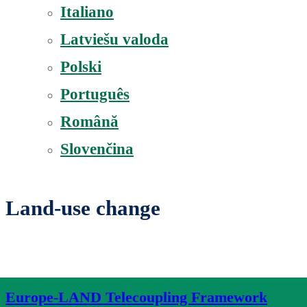
Italiano
Latviešu valoda
Polski
Português
Română
Slovenčina
Land-use change
Europe-LAND Telecoupling Framework